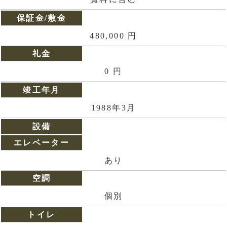
保証金/敷金
480,000 円
礼金
0 円
竣工年月
1988年3月
設備
エレベーター
あり
空調
個別
トイレ