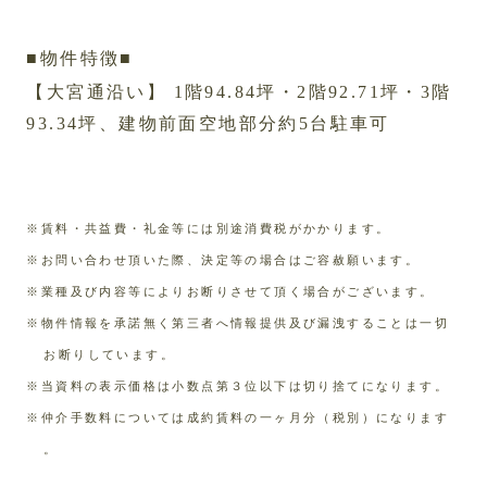
■物件特徴■
【大宮通沿い】 1階94.84坪・2階92.71坪・3階
93.34坪、建物前面空地部分約5台駐車可
※賃料・共益費・礼金等には別途消費税がかかります。
※お問い合わせ頂いた際、決定等の場合はご容赦願います。
※業種及び内容等によりお断りさせて頂く場合がございます。
※物件情報を承諾無く第三者へ情報提供及び漏洩することは一切
お断りしています。
※当資料の表示価格は小数点第３位以下は切り捨てになります。
※仲介手数料については成約賃料の一ヶ月分（税別）になります
。