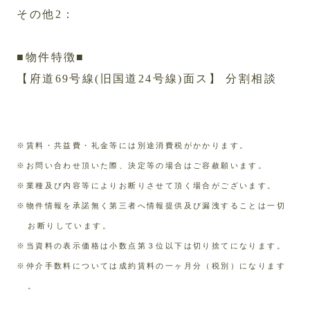
その他2：
■物件特徴■
【府道69号線(旧国道24号線)面ス】 分割相談
※賃料・共益費・礼金等には別途消費税がかかります。
※お問い合わせ頂いた際、決定等の場合はご容赦願います。
※業種及び内容等によりお断りさせて頂く場合がございます。
※物件情報を承諾無く第三者へ情報提供及び漏洩することは一切
お断りしています。
※当資料の表示価格は小数点第３位以下は切り捨てになります。
※仲介手数料については成約賃料の一ヶ月分（税別）になります
。