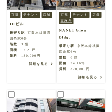
京都
テナント
店舗
京都
テナント
店舗
事務所
IHビル
NANEI Gion
最寄り駅
京阪本線祇園
Bldg.
四条駅6分
階数
3 階
最寄り駅
京阪本線祇園
面積
17.29坪
四条駅6分
賃料
180,000円
階数
6 階
面積
34.16坪
詳細を見る
賃料
370,000円
詳細を見る