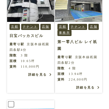
京都
テナント
店舗
京都
テナント
店舗
事務所
日宝バッカスビル
第一零八ビル レイ祇
最寄り駅
京阪本線祇園
園
四条駅4分
階数
3 階
最寄り駅
京阪本線祇園
面積
10.65坪
四条駅2分
賃料
110,000円
階数
4 階
面積
13.94坪
詳細を見る
賃料
224,000円
詳細を見る