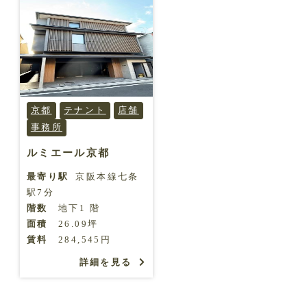
京都
テナント
店舗
事務所
ルミエール京都
最寄り駅
京阪本線七条
駅7分
階数
地下1 階
面積
26.09坪
賃料
284,545円
詳細を見る