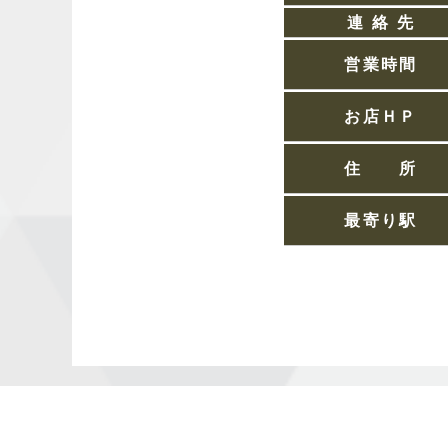
連 絡 先
営業時間
お店ＨＰ
住 所
最寄り駅