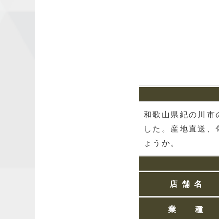
和歌山県紀の川市
した。産地直送、
ょうか。
店 舗 名
業 種