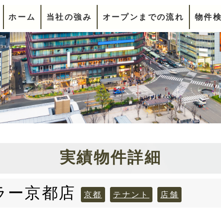
ホーム
当社の強み
オープンまでの流れ
物件
実績物件詳細
ラー京都店
京都
テナント
店舗