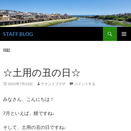
検
STAFF BLOG
索
コ
メインメ
ン
ニュー
日記
テ
ン
ツ
☆土用の丑の日☆
へ
ス
キ
2025年7月22日
テナントプラザ
コメントする
ッ
プ
みなさん、こんにちは！
7月といえば、鰻ですね♩
そして、土用の丑の日ですね♩