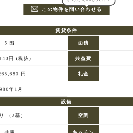
この物件を問い合わせる
賃貸条件
5 階
面積
,140円 (税抜)
共益費
265,680 円
礼金
1980年1月
設備
り （2基）
空調
共用
キッチン