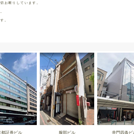
一切お断りしています。
す。
ます。
京都証券ビル
服部ビル
井門四条ビ