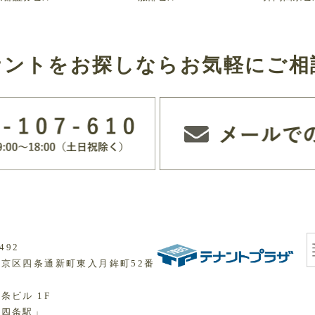
ナントをお探しなら
お気軽にご相
492
京区四条通新町東入月鉾町52番
条ビル 1F
「四条駅」