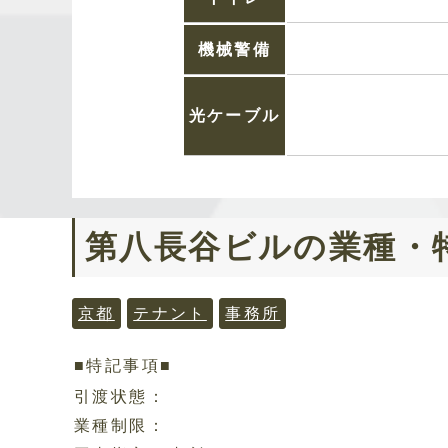
機械警備
光ケーブル
第八長谷ビル
の業種・
京都
テナント
事務所
■特記事項■
引渡状態：
業種制限：