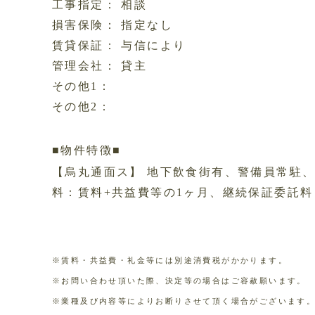
工事指定： 相談
損害保険： 指定なし
賃貸保証： 与信により
管理会社： 貸主
その他1：
その他2：
■物件特徴■
【烏丸通面ス】 地下飲食街有、警備員常駐、
料：賃料+共益費等の1ヶ月、継続保証委託料：1
※賃料・共益費・礼金等には別途消費税がかかります。
※お問い合わせ頂いた際、決定等の場合はご容赦願います。
※業種及び内容等によりお断りさせて頂く場合がございます