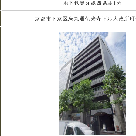
地下鉄烏丸線四条駅1分
京都市下京区烏丸通仏光寺下ル大政所町68