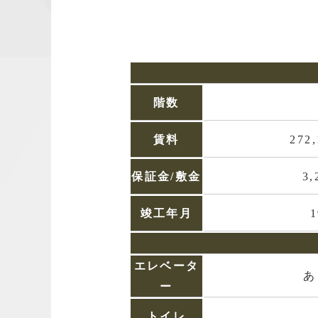
階数
賃料
272
保証金/敷金
3,
竣工年月
エレベータ
あ
ー
トイレ