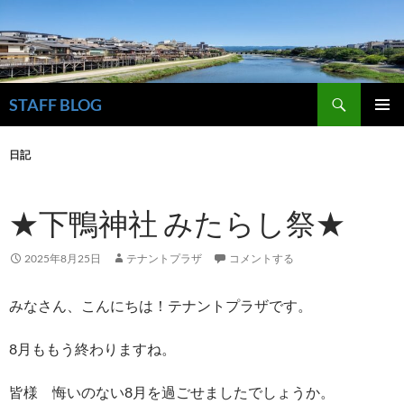
検
STAFF BLOG
索
コ
メインメ
ン
ニュー
日記
テ
ン
ツ
★下鴨神社 みたらし祭★
へ
ス
キ
2025年8月25日
テナントプラザ
コメントする
ッ
プ
みなさん、こんにちは！テナントプラザです。
8月ももう終わりますね。
皆様 悔いのない8月を過ごせましたでしょうか。