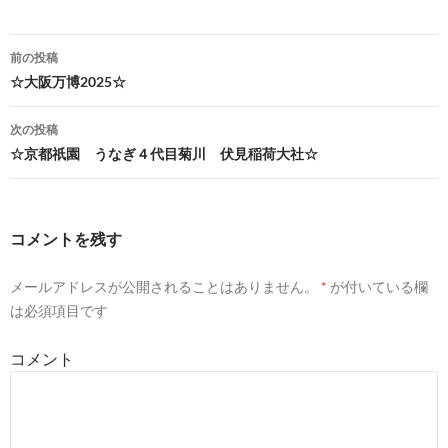
前の投稿
☆大阪万博2025☆
投
稿
次の投稿
☆京都祇園 うなぎ４代目菊川 伏見稲荷大社☆
ナ
ビ
ゲ
コメントを残す
ー
メールアドレスが公開されることはありません。
*
が付いている欄
シ
は必須項目です
ョ
コメント
ン