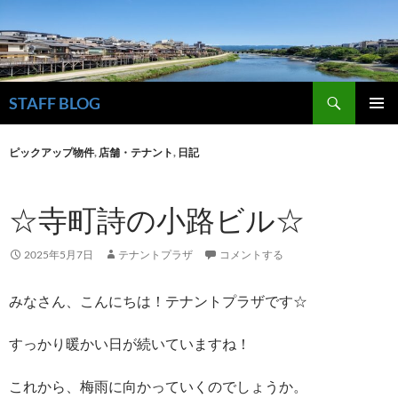
検
STAFF BLOG
索
コ
メインメ
ン
ニュー
ピックアップ物件
,
店舗・テナント
,
日記
テ
ン
ツ
☆寺町詩の小路ビル☆
へ
ス
キ
2025年5月7日
テナントプラザ
コメントする
ッ
プ
みなさん、こんにちは！テナントプラザです☆
すっかり暖かい日が続いていますね！
これから、梅雨に向かっていくのでしょうか。