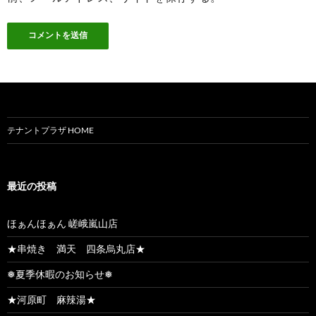
テナントプラザ HOME
最近の投稿
ほぁんほぁん 嵯峨嵐山店
★串焼き 満天 四条烏丸店★
❅夏季休暇のお知らせ❅
★河原町 麻辣湯★