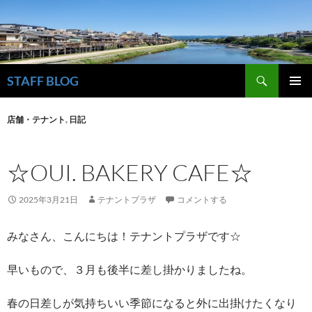
検
STAFF BLOG
索
コ
メインメ
ン
ニュー
店舗・テナント
,
日記
テ
ン
ツ
☆OUI. BAKERY CAFE☆
へ
ス
キ
2025年3月21日
テナントプラザ
コメントする
ッ
プ
みなさん、こんにちは！テナントプラザです☆
早いもので、３月も後半に差し掛かりましたね。
春の日差しが気持ちいい季節になると外に出掛けたくなり