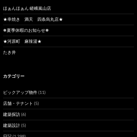
ほぁんほぁん 嵯峨嵐山店
★串焼き 満天 四条烏丸店★
❅夏季休暇のお知らせ❅
★河原町 麻辣湯★
たき井
カテゴリー
ピックアップ物件
(11)
店舗・テナント
(5)
建築探訪
(6)
建築設計
(5)
日記
(1,298)