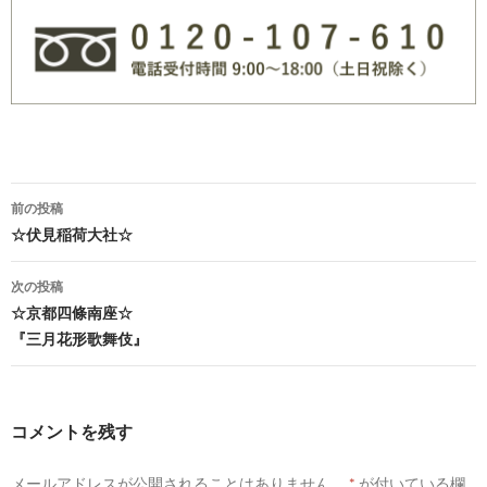
前の投稿
☆伏見稲荷大社☆
投
稿
次の投稿
☆京都四條南座☆
ナ
『三月花形歌舞伎』
ビ
ゲ
コメントを残す
ー
シ
メールアドレスが公開されることはありません。
*
が付いている欄