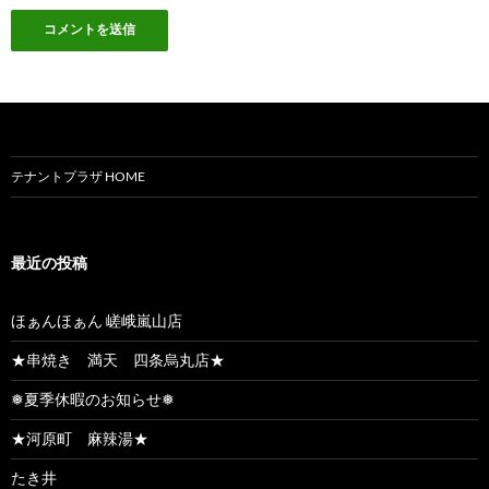
テナントプラザ HOME
最近の投稿
ほぁんほぁん 嵯峨嵐山店
★串焼き 満天 四条烏丸店★
❅夏季休暇のお知らせ❅
★河原町 麻辣湯★
たき井