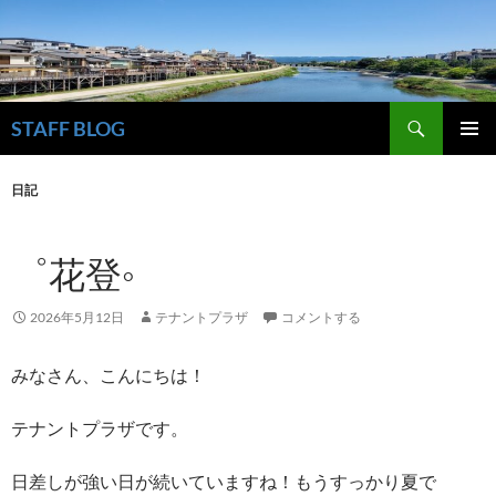
検
STAFF BLOG
索
コ
メインメ
ン
ニュー
日記
テ
ン
ツ
゜花登◦
へ
ス
キ
2026年5月12日
テナントプラザ
コメントする
ッ
プ
みなさん、こんにちは！
テナントプラザです。
日差しが強い日が続いていますね！もうすっかり夏で