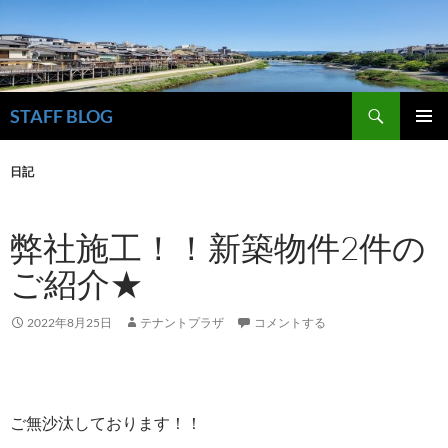
検
STAFF BLOG
索
コ
メインメ
ン
ニュー
日記
テ
ン
ツ
弊社施工！！新築物件2件の
へ
ス
ご紹介★
キ
ッ
プ
2022年8月25日
テナントプラザ
コメントする
ご無沙汰しております！！