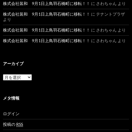
株式会社装和 9月1日上鳥羽石橋町に移転！！
に
さわちゃん
より
株式会社装和 9月1日上鳥羽石橋町に移転！！
に
テナントプラザ
より
株式会社装和 9月1日上鳥羽石橋町に移転！！
に
さわちゃん
より
株式会社装和 9月1日上鳥羽石橋町に移転！！
に
さわちゃん
より
アーカイブ
ア
ー
カ
イ
ブ
メタ情報
ログイン
投稿の
RSS