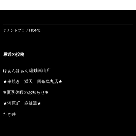
テナントプラザ HOME
最近の投稿
ほぁんほぁん 嵯峨嵐山店
★串焼き 満天 四条烏丸店★
❅夏季休暇のお知らせ❅
★河原町 麻辣湯★
たき井