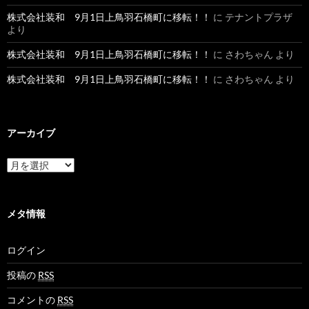
株式会社装和 9月1日上鳥羽石橋町に移転！！
に
テナントプラザ
より
株式会社装和 9月1日上鳥羽石橋町に移転！！
に
さわちゃん
より
株式会社装和 9月1日上鳥羽石橋町に移転！！
に
さわちゃん
より
アーカイブ
ア
ー
カ
イ
ブ
メタ情報
ログイン
投稿の
RSS
コメントの
RSS