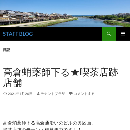
検
STAFF BLOG
索
コ
メインメ
ン
ニュー
日記
テ
ン
ツ
高倉蛸薬師下る★喫茶店跡
へ
ス
店舗
キ
ッ
プ
2021年1月26日
テナントプラザ
コメントする
高倉蛸薬師下る高倉通沿いのビルの奥区画、
喫茶店跡のテナント様募集中です！！