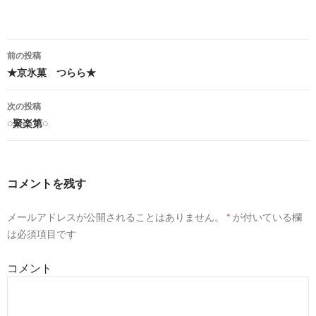
前の投稿
★京氷菓 つらら★
投
稿
次の投稿
◌聚楽第◌
ナ
ビ
ゲ
コメントを残す
ー
メールアドレスが公開されることはありません。
*
が付いている欄
シ
は必須項目です
ョ
コメント
ン