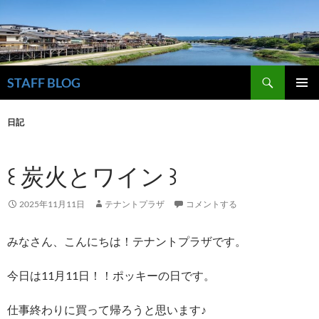
検
STAFF BLOG
索
コ
メインメ
ン
ニュー
日記
テ
ン
ツ
꒰ 炭火とワイン ꒱
へ
ス
キ
2025年11月11日
テナントプラザ
コメントする
ッ
プ
みなさん、こんにちは！テナントプラザです。
今日は11月11日！！ポッキーの日です。
仕事終わりに買って帰ろうと思います♪